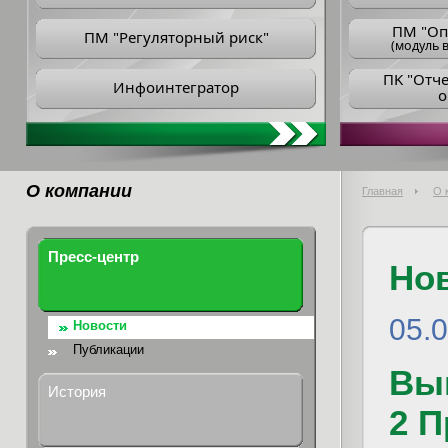
ПM "Оп
ПМ "Регуляторный риск"
(модуль в
ПK "Отч
Инфоинтегратор
о
О компании
Главная
О 
Пресс-центр
Но
05.
Новости
Публикации
Вы
История
2 