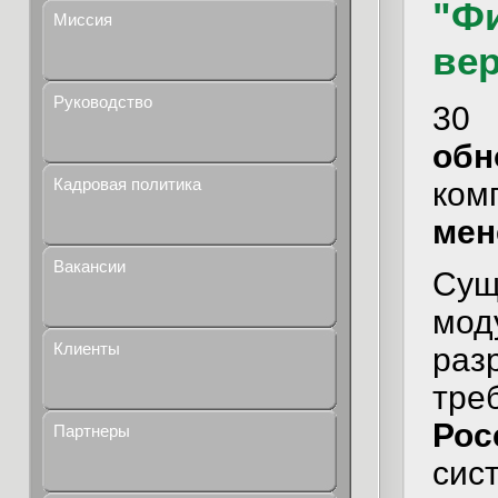
"Ф
Миссия
вер
Руководство
30
обн
Кадровая политика
ко
мен
Вакансии
Сущ
мо
Клиенты
раз
тр
Рос
Партнеры
сис