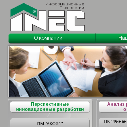
Перспективные
Анализ 
инновационные разработки
о
ПК "Финан
ПМ "АКС-51"