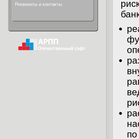
рис
Реквизиты и контакты
бан
ре
фу
оп
ра
вн
ра
ве
ри
ра
на
по