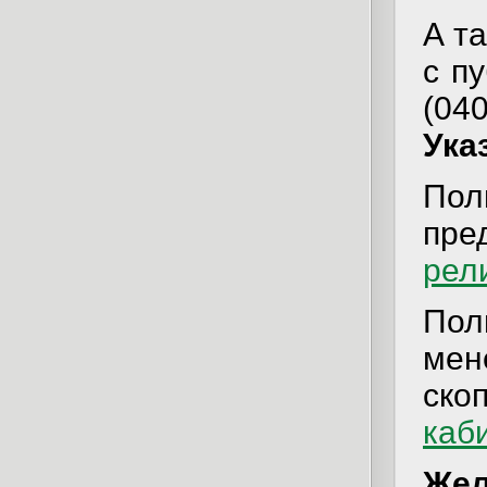
А т
с п
(04
Ука
По
пре
рел
Пол
ме
ско
каб
Жел