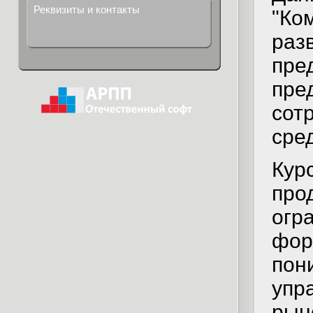
Реквизиты и контакты
"Ко
раз
пре
пре
сот
сред
Кур
про
огр
фор
пон
упр
рын