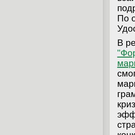
под
По 
Удо
В р
"Фо
мар
смо
мар
гра
кри
эфф
стр
кон