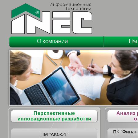
Перспективные
Анализ 
инновационные разработки
о
ПК "Финан
ПМ "АКС-51"