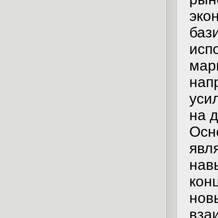
эко
баз
исп
мар
нап
уси
на 
Осн
явл
нав
кон
нов
вза