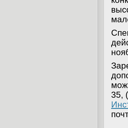
выс
мал
Спе
дей
ноя
Зар
доп
мож
35, 
Инс
поч