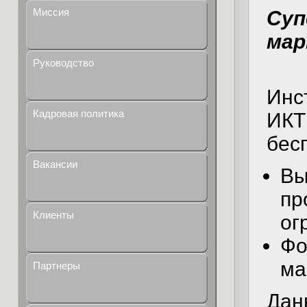
Миссия
Суп
мар
Руководство
Инс
Кадровая политика
ИКТ
бес
Вакансии
Вы
пр
Клиенты
ог
Фо
ма
Партнеры
Дан