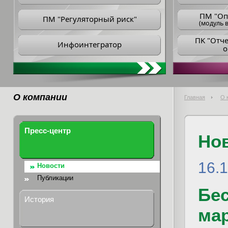
ПM "Оп
ПМ "Регуляторный риск"
(модуль в
ПK "Отч
Инфоинтегратор
о
О компании
Главная
О 
Пресс-центр
Но
16.
Новости
Публикации
Бе
История
мар