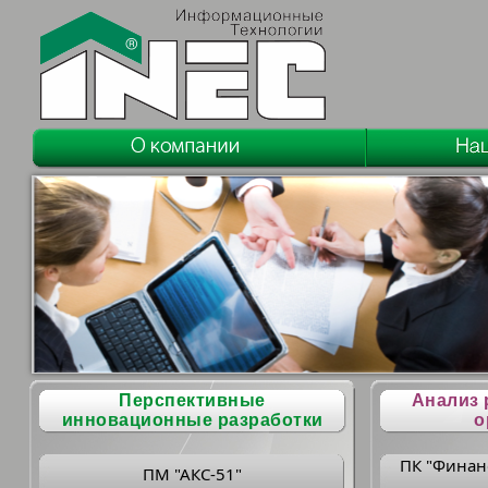
Перспективные
Анализ 
инновационные разработки
о
ПК "Финан
ПМ "АКС-51"