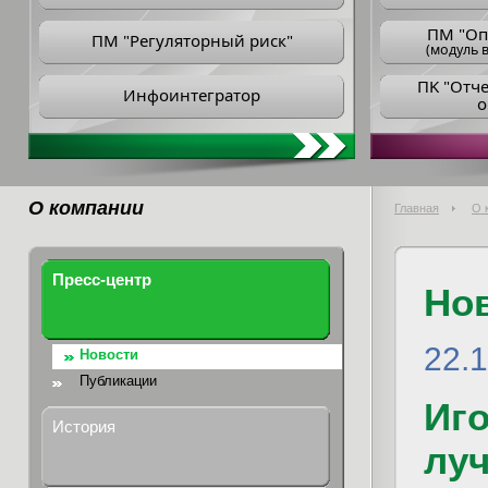
ПM "Оп
ПМ "Регуляторный риск"
(модуль в
ПK "Отч
Инфоинтегратор
о
О компании
Главная
О 
Пресс-центр
Но
22.
Новости
Публикации
Иг
История
луч