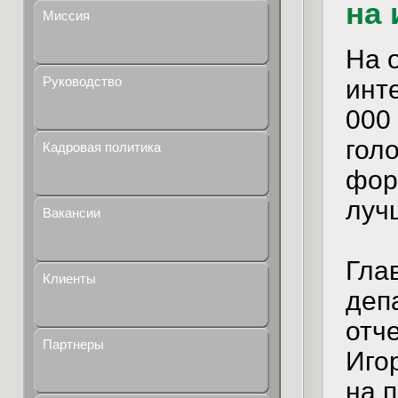
на 
Миссия
На 
Руководство
инт
000
гол
Кадровая политика
фор
луч
Вакансии
Гла
Клиенты
деп
отч
Партнеры
Иго
на 