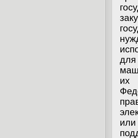
гос
за
гос
ну
исп
для
маш
их 
Фед
пра
эле
или
под