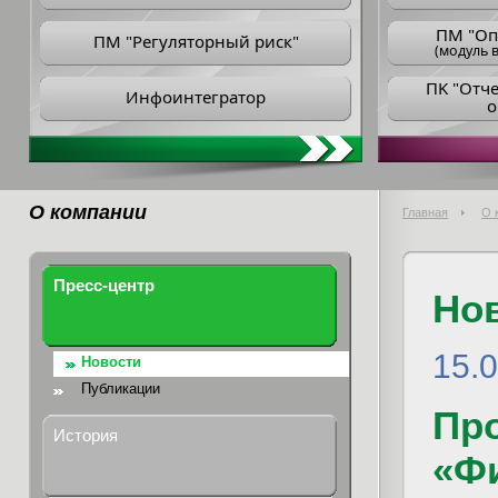
ПM "Оп
ПМ "Регуляторный риск"
(модуль в
ПK "Отч
Инфоинтегратор
о
О компании
Главная
О 
Пресс-центр
Но
15.0
Новости
Публикации
Пр
История
«Ф