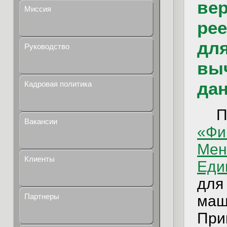
вер
Миссия
рее
дл
Руководство
вы
да
Кадровая политика
Вакансии
«
Мен
Клиенты
Еди
для
Партнеры
маш
Пр