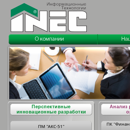
Перспективные
Анализ 
инновационные разработки
о
ПК "Финан
ПМ "АКС-51"