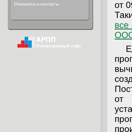
от 
Реквизиты и контакты
Так
все
ООО
пр
выч
со
Пос
от
уст
пр
про