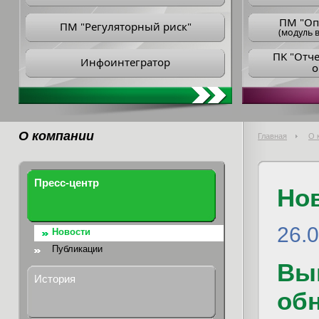
ПM "Оп
ПМ "Регуляторный риск"
(модуль в
ПK "Отч
Инфоинтегратор
о
О компании
Главная
О 
Пресс-центр
Но
26.
Новости
Публикации
Вы
История
обн