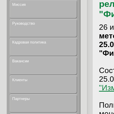
рел
Миссия
"Ф
Руководство
26 
мет
Кадровая политика
25.
"Фи
Вакансии
Сос
25.
Клиенты
"Из
Партнеры
Пол
мен