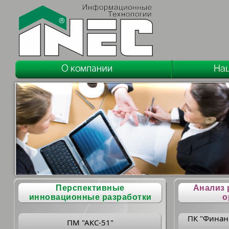
Перспективные
Анализ 
инновационные разработки
о
ПК "Финан
ПМ "АКС-51"