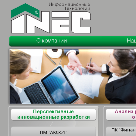
Перспективные
Анализ 
инновационные разработки
о
ПК "Финан
ПМ "АКС-51"