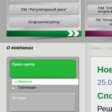
ПM "Оп
ПМ "Регуляторный риск"
(модуль в
ПK "Отч
Инфоинтегратор
о
О компании
Главная
О 
Пресс-центр
Но
25.0
Новости
Публикации
Спо
История
Реш