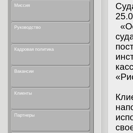
Суд
Миссия
25.0
«Ос
Руководство
суд
пос
Кадровая политика
инс
кас
Вакансии
«Ри
Клиенты
Кли
нап
исп
Партнеры
сво