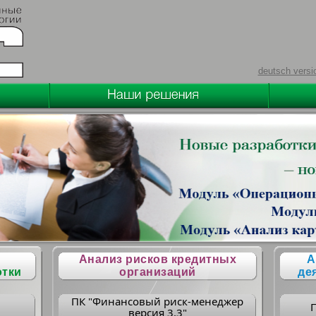
deutsch versi
Анализ рисков кредитных
А
отки
организаций
де
ПК "Финансовый риск-менеджер
версия 3.3"