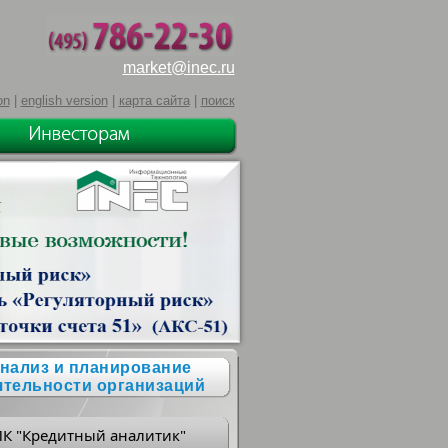
market@inec.ru
on
|
english version
|
карта сайта
|
поиск
нализ и планирование
ятельности организаций
ПК "Кредитный аналитик"