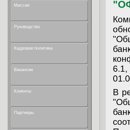
"ОФ
Миссия
Ко
Руководство
обн
"Об
ба
Кадровая политика
кон
6.1
Вакансии
01.0
В р
Клиенты
"Об
ба
Партнеры
соо