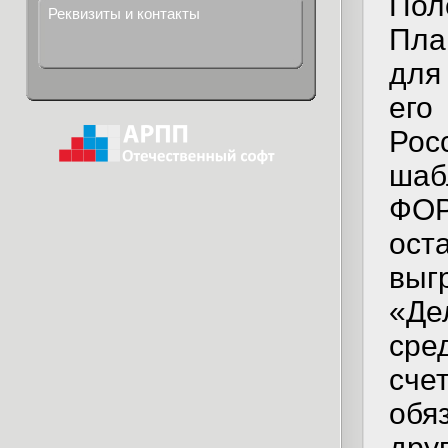
Пол
Реквизиты и контакты
Пла
для
его
Рос
шаб
ФОР
ост
выг
«Де
сре
сч
обя
дру