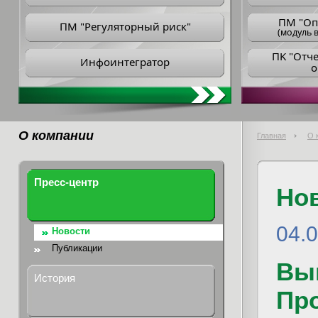
ПM "Оп
ПМ "Регуляторный риск"
(модуль в
ПK "Отч
Инфоинтегратор
о
О компании
Главная
О 
Пресс-центр
Но
04.
Новости
Публикации
Вы
История
Пр