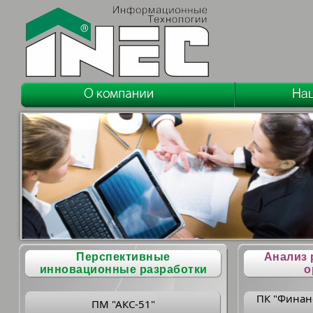
Перспективные
Анализ 
инновационные разработки
о
ПК "Финан
ПМ "АКС-51"