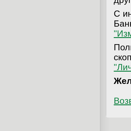
С и
Бан
"Из
Пол
ско
"Ли
Жел
Возв