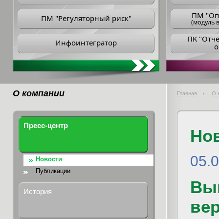
ПM "Оп
ПМ "Регуляторный риск"
(модуль в
ПK "Отч
Инфоинтегратор
о
О компании
Главная
О 
Пресс-центр
Но
05.
Новости
Публикации
Вы
История
вер