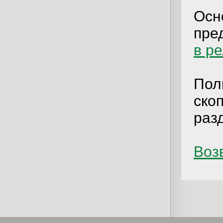
Осн
пре
в р
Пол
ско
раз
Возв