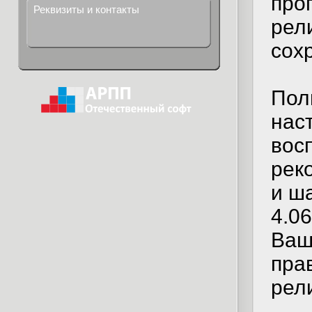
про
Реквизиты и контакты
рел
сох
Пол
нас
вос
рек
и ш
4.0
Ваш
пра
рел