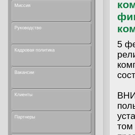
ко
Миссия
фи
ко
Руководство
5 ф
Кадровая политика
рел
ком
Вакансии
сос
ВНИ
Клиенты
пол
уст
Партнеры
том