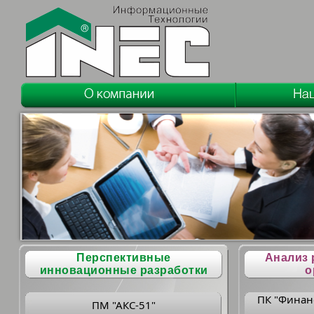
Перспективные
Анализ 
инновационные разработки
о
ПК "Финан
ПМ "АКС-51"