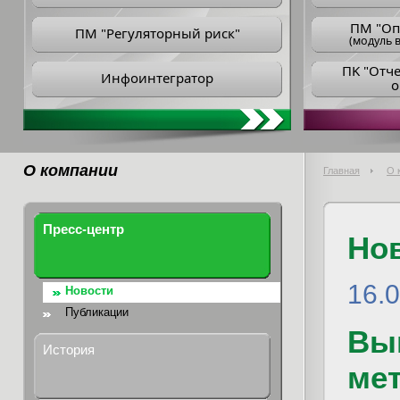
ПM "Оп
ПМ "Регуляторный риск"
(модуль в
ПK "Отч
Инфоинтегратор
о
О компании
Главная
О 
Пресс-центр
Но
16.
Новости
Публикации
Вы
История
мет