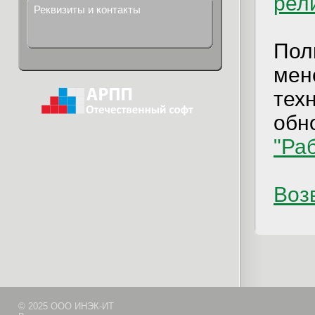
рел
Реквизиты и контакты
Пол
мен
тех
обно
"Ра
Возв
© 2025 ООО ИНЭК-ИТ