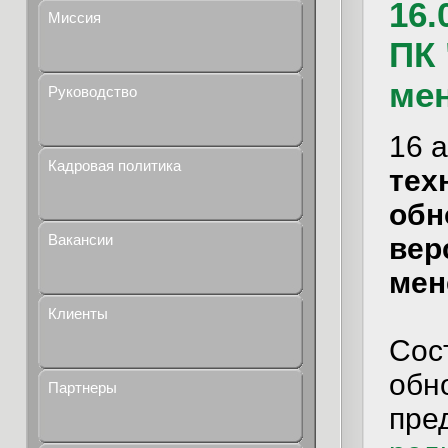
16.
Миссия
ПК
ме
Руководство
16 
Кадровая политика
тех
обн
Вакансии
вер
мен
Клиенты
Сос
обно
Партнеры
пре