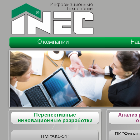
Перспективные
Анализ 
инновационные разработки
о
ПК "Финан
ПМ "АКС-51"