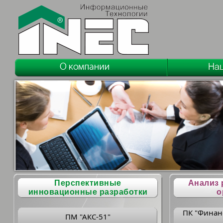
Перспективные
Анализ 
инновационные разработки
о
ПК "Финан
ПМ "АКС-51"