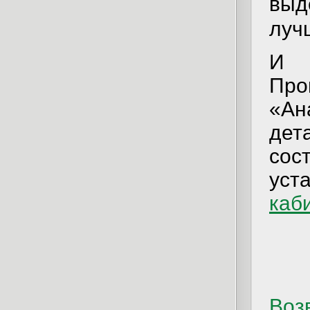
выд
луч
И м
Про
«А
дет
сос
уст
каб
Возв