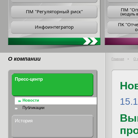
ПM "Оп
ПМ "Регуляторный риск"
(модуль в
ПK "Отч
Инфоинтегратор
о
О компании
Главная
О 
Пресс-центр
Но
15.
Новости
Публикации
Вы
История
пр