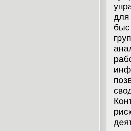
упр
для
быс
гру
ана
раб
ин
поз
св
Кон
ри
дея