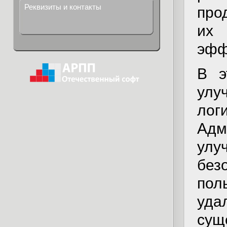
Реквизиты и контакты
про
их 
эфф
В э
улу
ло
Адм
ул
без
пол
уда
сущ