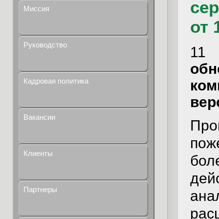
сер
Миссия
от 
Руководство
11 
о
Кадровая политика
ком
вер
Вакансии
Про
пож
Клиенты
бол
дей
Партнеры
ана
рас