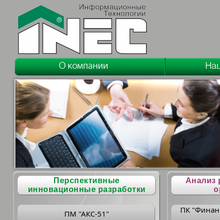
Перспективные
Анализ 
инновационные разработки
о
ПК "Финан
ПМ "АКС-51"