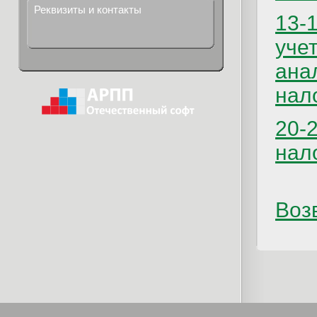
Реквизиты и контакты
13-
уче
ана
нал
20-
нал
Возв