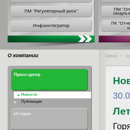
ПM "Оп
ПМ "Регуляторный риск"
(модуль в
ПK "Отч
Инфоинтегратор
о
О компании
Главная
О 
Пресс-центр
Но
30.
Новости
Публикации
Лет
История
Гор