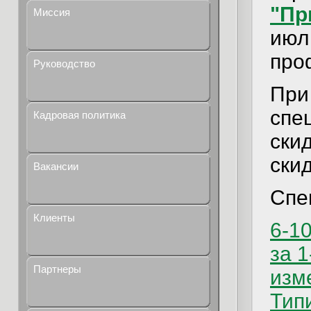
"Пр
Миссия
июл
про
Руководство
При
спе
Кадровая политика
ски
скид
Вакансии
Спе
Клиенты
6-1
за 
Партнеры
изм
Тип