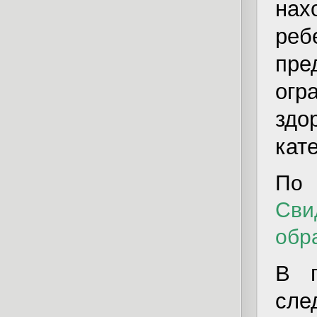
нах
реб
пре
огр
здо
кат
По
Сви
обр
В п
сле