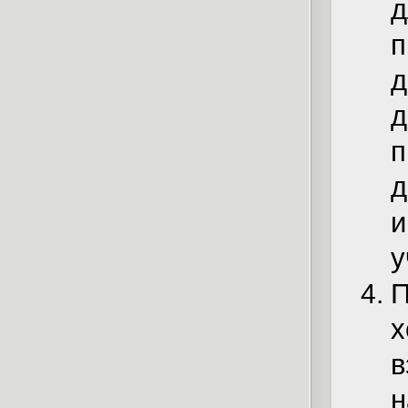
д
п
д
д
п
д
и
у
П
х
в
н