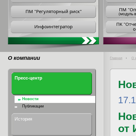
ПM "Оп
ПМ "Регуляторный риск"
(модуль в
ПK "Отч
Инфоинтегратор
о
О компании
Главная
О 
Пресс-центр
Но
17.
Новости
Публикации
Нов
История
от 