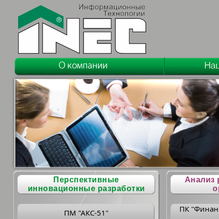
Перспективные
Анализ 
инновационные разработки
о
ПК "Финан
ПМ "АКС-51"