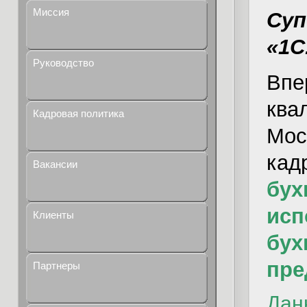
Миссия
Суп
«1С
Руководство
Впе
ква
Кадровая политика
Мос
кад
Вакансии
бух
исп
Клиенты
бух
пре
Партнеры
Дан