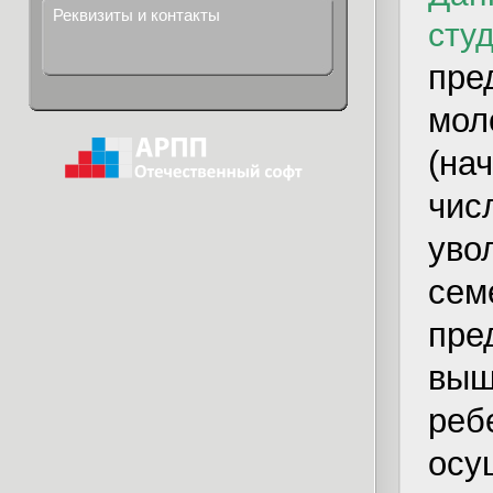
Реквизиты и контакты
сту
пре
мол
(на
чис
уво
сем
пре
выш
реб
осу