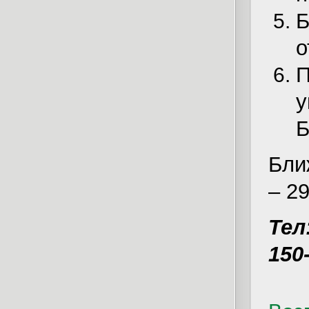
Б
о
П
у
Б
Бли
– 2
Тел:
150