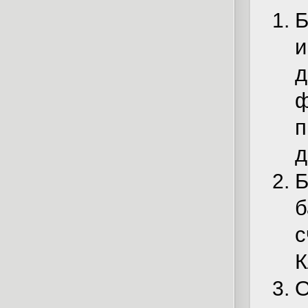
Б
и
д
ф
п
д
Б
б
с
К
О