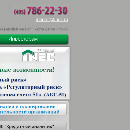
market@inec.ru
on
|
english version
|
карта сайта
|
поиск
нализ и планирование
ятельности организаций
ПК "Кредитный аналитик"