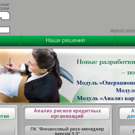
deutsch versi
Анализ рисков кредитных
А
отки
организаций
де
ПК "Финансовый риск-менеджер
версия 3.3"