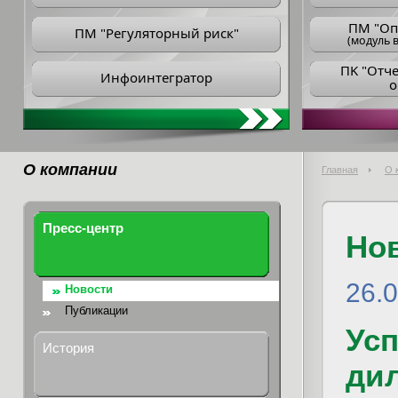
ПM "Оп
ПМ "Регуляторный риск"
(модуль в
ПK "Отч
Инфоинтегратор
о
О компании
Главная
О 
Пресс-центр
Но
26.
Новости
Публикации
Ус
История
ди