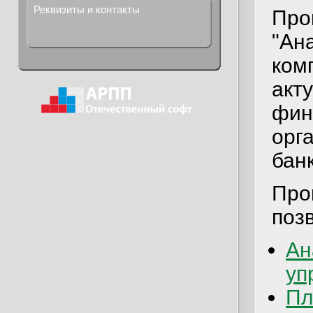
Реквизиты и контакты
Про
"Ан
ком
акт
фин
орг
бан
Про
поз
Ан
уп
Пл