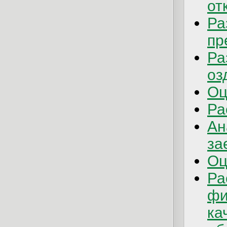
от
Ра
пр
Ра
оз
Оц
Ра
Ан
за
Оц
Ра
фи
ка