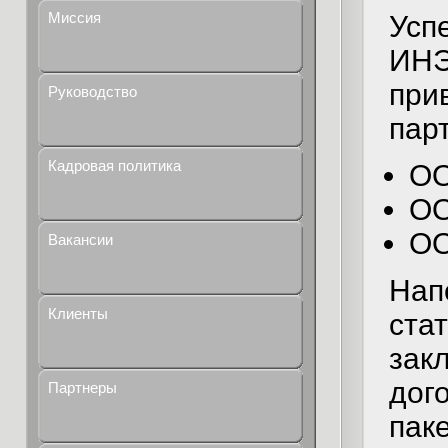
Миссия
Усп
ИНЭ
при
Руководство
пар
Кадровая политика
ОО
ОО
ОО
Вакансии
Нап
Клиенты
ста
зак
дог
Партнеры
пак