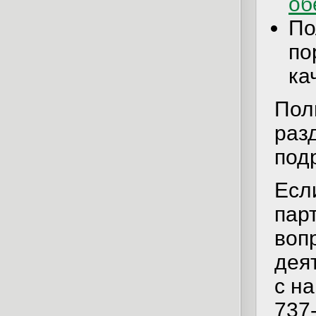
об
По
по
ка
Пол
раз
под
Есл
пар
воп
дея
с на
737-