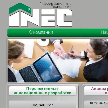
Перспективные
Анализ 
инновационные разработки
о
ПК "Финан
ПМ "АКС-51"