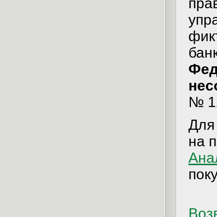
пра
упр
фик
банк
Фед
нес
№ 12
Для
на 
Ана
пок
Возв