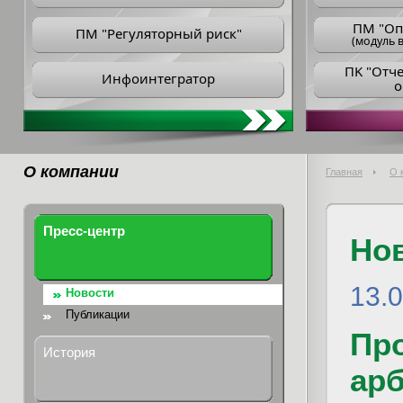
ПM "Оп
ПМ "Регуляторный риск"
(модуль в
ПK "Отч
Инфоинтегратор
о
О компании
Главная
О 
Пресс-центр
Но
13.
Новости
Публикации
Пр
История
ар