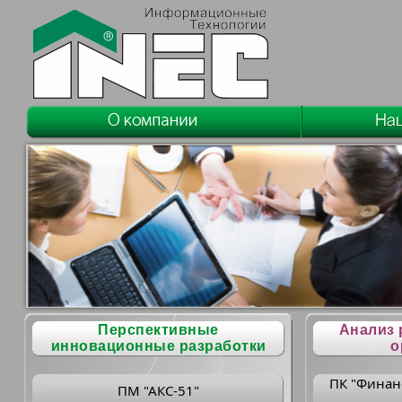
Перспективные
Анализ 
инновационные разработки
о
ПК "Финан
ПМ "АКС-51"