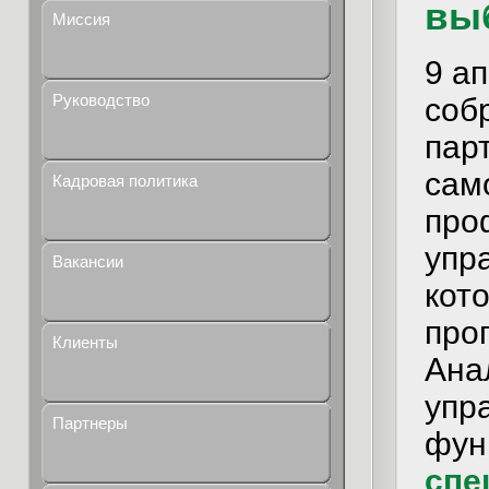
вы
Миссия
9 а
Руководство
соб
пар
сам
Кадровая политика
про
упр
Вакансии
кот
про
Клиенты
Ана
упр
Партнеры
фун
спе