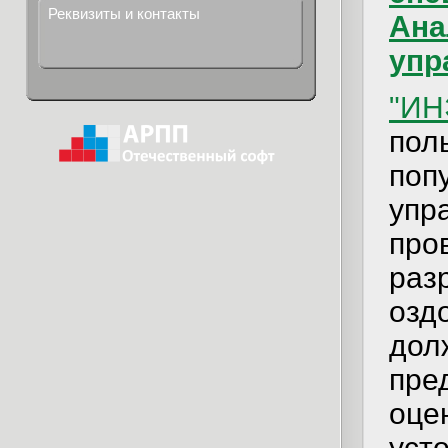
Реквизиты и контакты
Ана
упр
"ИН
пол
поп
упр
про
раз
озд
дол
пре
оце
уст