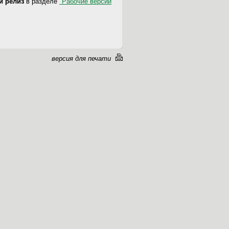
-й релиз
в разделе
"Рабочие версии
версия для печати