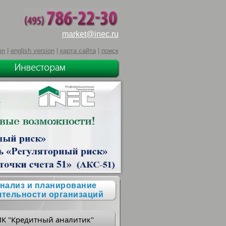
market@inec.ru
on
|
english version
|
карта сайта
|
поиск
нализ и планирование
ятельности организаций
ПК "Кредитный аналитик"