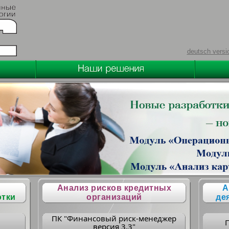
deutsch versi
Анализ рисков кредитных
А
отки
организаций
де
ПК "Финансовый риск-менеджер
версия 3.3"