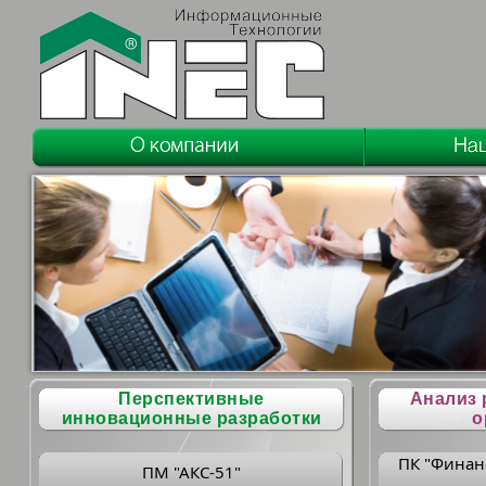
Перспективные
Анализ 
инновационные разработки
о
ПК "Финан
ПМ "АКС-51"