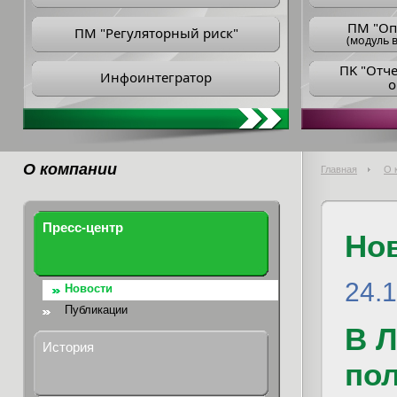
ПM "Оп
ПМ "Регуляторный риск"
(модуль в
ПK "Отч
Инфоинтегратор
о
О компании
Главная
О 
Пресс-центр
Но
24.
Новости
Публикации
В 
История
пол