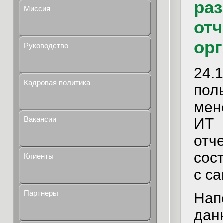
ра
Миссия
отч
орг
Руководство
24
Кадровая политика
пол
мен
Вакансии
ИТ
отч
сос
Клиенты
с са
Партнеры
Нап
да