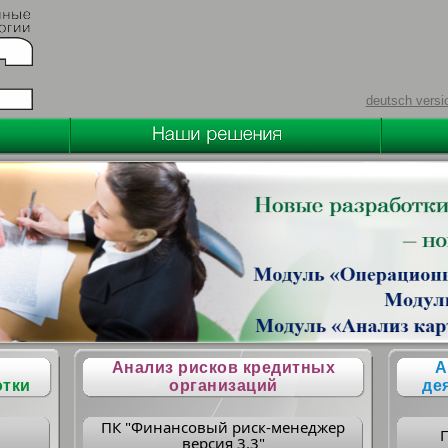
deutsch versi
Анализ рисков кредитных
А
отки
организаций
де
ПК "Финансовый риск-менеджер
версия 3.3"