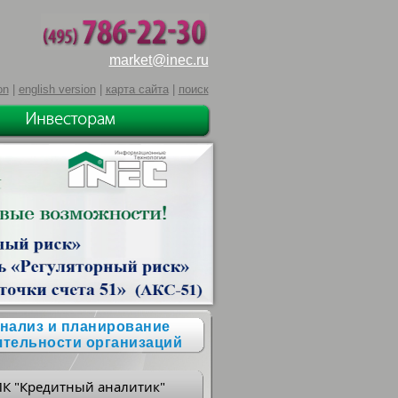
market@inec.ru
on
|
english version
|
карта сайта
|
поиск
нализ и планирование
ятельности организаций
ПК "Кредитный аналитик"