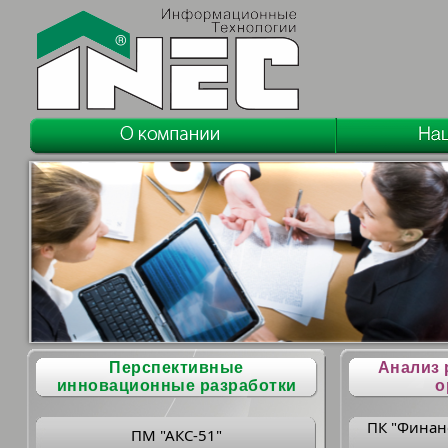
Перспективные
Анализ 
инновационные разработки
о
ПК "Финан
ПМ "АКС-51"