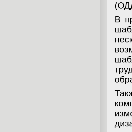
(ОД
В п
шаб
не
воз
шаб
тру
обр
Та
ком
изм
диз