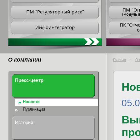
ПM "Оп
ПМ "Регуляторный риск"
(модуль в
ПK "Отч
Инфоинтегратор
о
О компании
Главная
О 
Пресс-центр
Но
05.
Новости
Публикации
Вы
История
пр