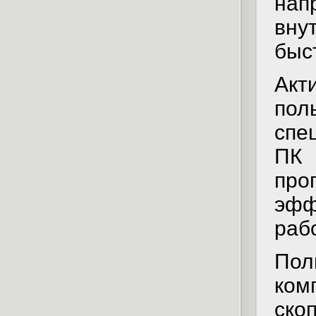
нап
вну
быс
Ак
по
спе
ПК
про
эфф
раб
По
ком
ско