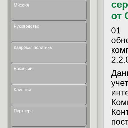
сер
Миссия
от 
Руководство
01
о
Кадровая политика
ком
2.2.
Вакансии
Дан
уч
Клиенты
инт
Ком
Кон
Партнеры
пос