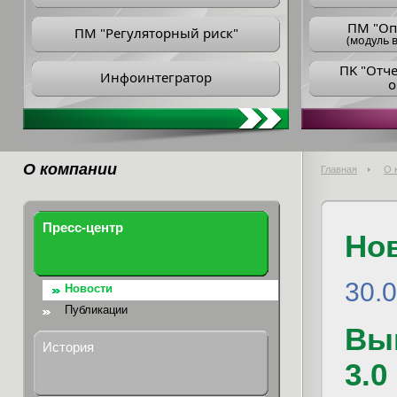
ПM "Оп
ПМ "Регуляторный риск"
(модуль в
ПK "Отч
Инфоинтегратор
о
О компании
Главная
О 
Пресс-центр
Но
30.
Новости
Публикации
Вы
История
3.0