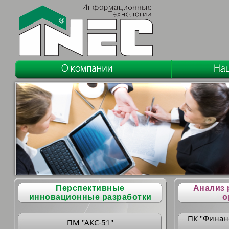
Перспективные
Анализ 
инновационные разработки
о
ПК "Финан
ПМ "АКС-51"