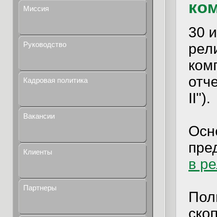
ком
Миссия
30 
Руководство
рел
ком
отче
Кадровая политика
II").
Вакансии
Осн
пре
Клиенты
в р
Партнеры
Пол
ско