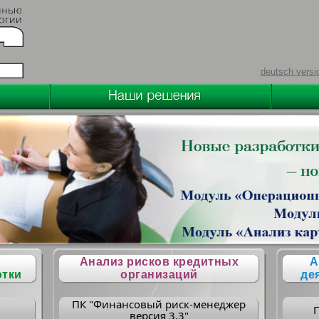
deutsch versi
Анализ рисков кредитных
А
отки
организаций
де
ПК "Финансовый риск-менеджер
версия 3.3"