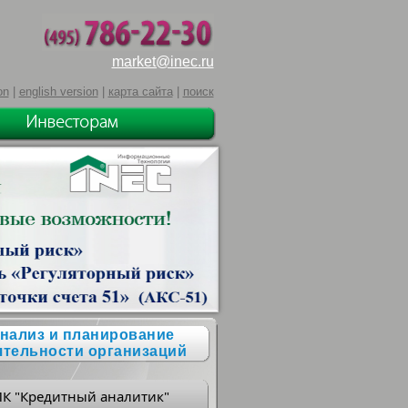
market@inec.ru
on
|
english version
|
карта сайта
|
поиск
нализ и планирование
ятельности организаций
ПК "Кредитный аналитик"