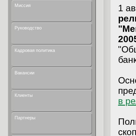
Миссия
1 а
рели
"Ме
Руководство
2005
"Об
Кадровая политика
бан
Вакансии
Осн
пре
Клиенты
в р
Партнеры
Пол
ско