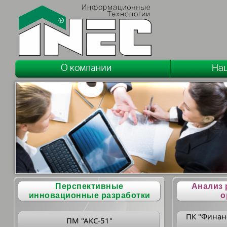
Перспективные
Анализ 
инновационные разработки
о
ПК "Финан
ПМ "АКС-51"