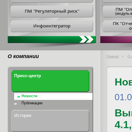
ПM "Оп
ПМ "Регуляторный риск"
(модуль в
ПK "Отч
Инфоинтегратор
о
О компании
Главная
О 
Пресс-центр
Но
01.
Новости
Публикации
Вып
История
4.1