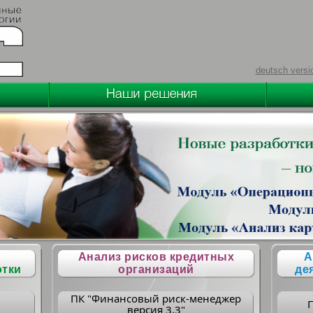
deutsch versi
Анализ рисков кредитных
А
отки
организаций
де
ПК "Финансовый риск-менеджер
версия 3.3"