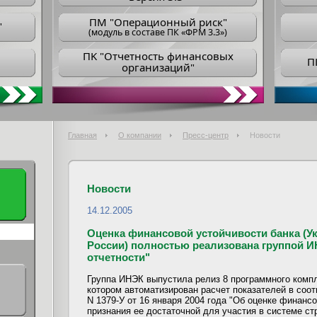
ПM "Операционный риск"
"
(модуль в составе ПК «ФРМ 3.3»)
ПK "Отчетность финансовых
П
организаций"
Главная
О компании
Пресс-центр
Новости
Новости
14.12.2005
Оценка финансовой устойчивости банка (Ук
России) полностью реализована группой 
отчетности"
Группа ИНЭК выпустила релиз 8 программного компл
котором автоматизирован расчет показателей в соот
N 1379-У от 16 января 2004 года "Об оценке финанс
признания ее достаточной для участия в системе ст