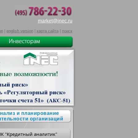
market@inec.ru
on
|
english version
|
карта сайта
|
поиск
нализ и планирование
ятельности организаций
ПК "Кредитный аналитик"