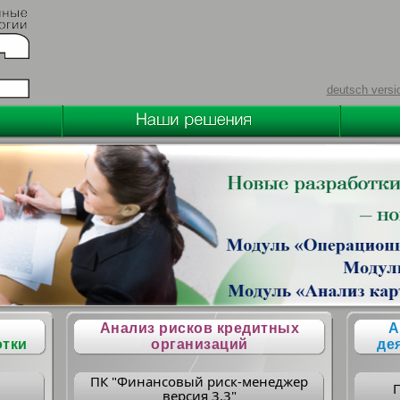
deutsch versi
Анализ рисков кредитных
А
отки
организаций
де
ПК "Финансовый риск-менеджер
версия 3.3"