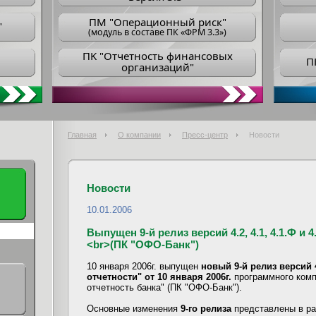
ПM "Операционный риск"
"
(модуль в составе ПК «ФРМ 3.3»)
ПK "Отчетность финансовых
П
организаций"
Главная
О компании
Пресс-центр
Новости
Новости
10.01.2006
Выпущен 9-й релиз версий 4.2, 4.1, 4.1.Ф и
<br>(ПК "ОФО-Банк")
10 января 2006г. выпущен
новый 9-й релиз версий 4
отчетности" от 10 января 2006г.
программного ком
отчетность банка" (ПК "ОФО-Банк").
Основные изменения
9-го релиза
представлены в р