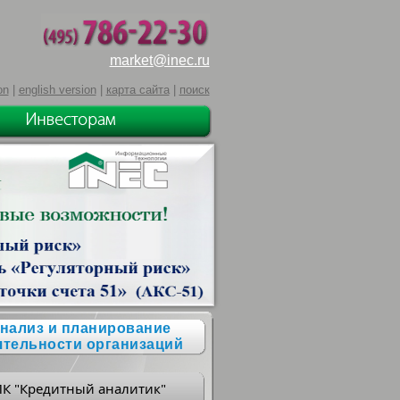
market@inec.ru
on
|
english version
|
карта сайта
|
поиск
нализ и планирование
ятельности организаций
ПК "Кредитный аналитик"