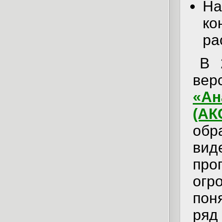
Н
к
ра
В 
ве
«А
(АК
обр
вид
пр
огр
пон
ряд