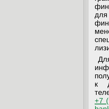
фин
дл
фин
мен
спе
лиз
Дл
инф
пол
к д
тел
+7 
ban