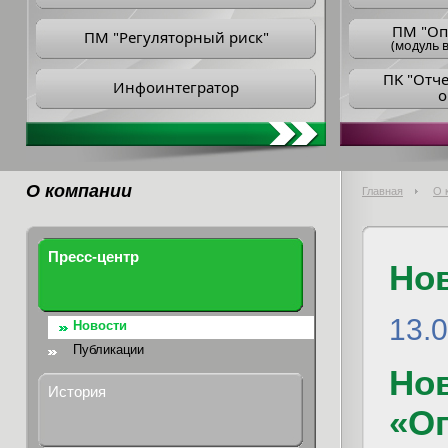
ПM "Оп
ПМ "Регуляторный риск"
(модуль в
ПK "Отч
Инфоинтегратор
о
О компании
Главная
О 
Пресс-центр
Но
13.
Новости
Публикации
Но
История
«О