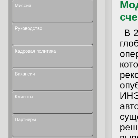
Мо
Миссия
сче
Руководство
В 
гло
Кадровая политика
опе
кот
рек
Вакансии
опу
И
Клиенты
авт
сущ
Партнеры
ре
вып