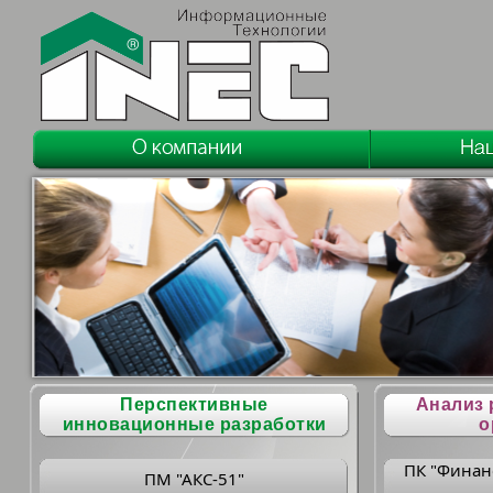
Перспективные
Анализ 
инновационные разработки
о
ПК "Финан
ПМ "АКС-51"