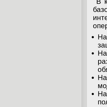
В 
б
ин
опе
Н
за
На
р
об
На
мо
На
по