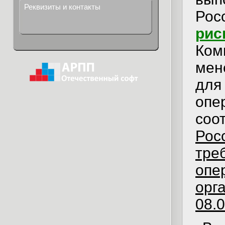
Реквизиты и контакты
Рос
рис
Ко
мен
для
опе
соо
Ро
тре
опе
орг
08.