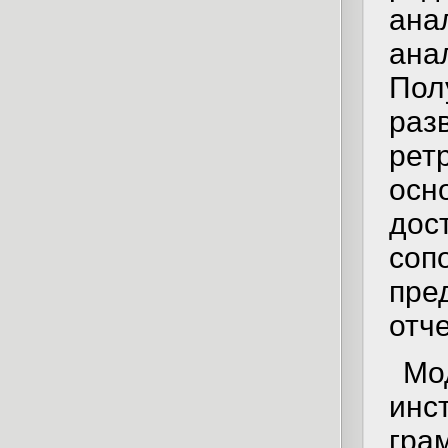
ана
ана
По
ра
рет
ос
дос
со
пр
отч
Мо
ин
гра