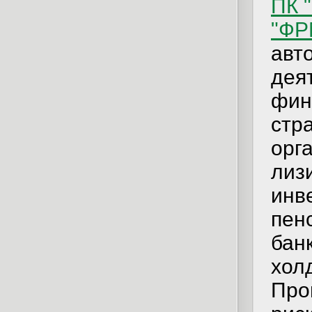
ПК 
"ФР
авт
дея
фин
стр
орг
лиз
инв
пен
бан
хол
Про