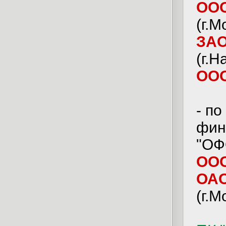
ООО
(г.М
ЗАО
(г.
ООО
- п
фин
"ОФ
ООО
ОАО
(г.М