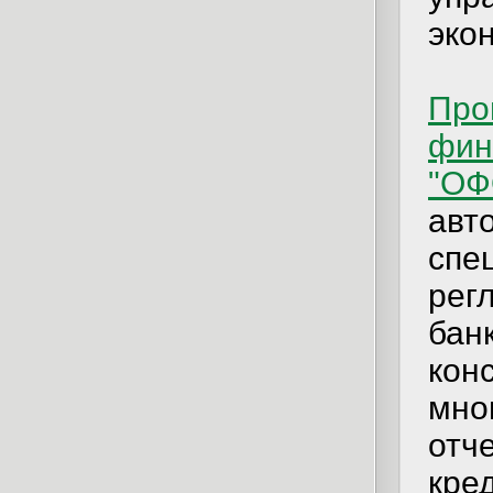
эко
Про
фин
"ОФ
авт
спе
рег
банк
кон
мно
отч
кре