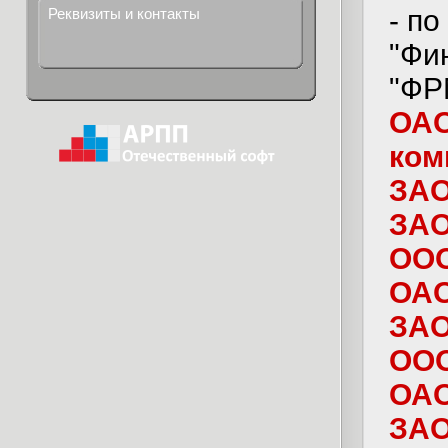
- п
Реквизиты и контакты
"Фи
"ФР
ОАО
ком
ЗАО
ЗАО
ООО
ОАО
ЗАО
ООО
ОАО
ЗАО