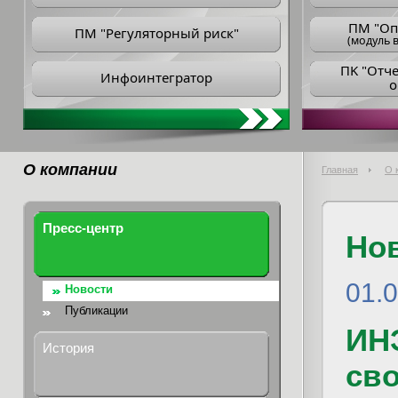
ПM "Оп
ПМ "Регуляторный риск"
(модуль в
ПK "Отч
Инфоинтегратор
о
О компании
Главная
О 
Пресс-центр
Но
01.
Новости
Публикации
ИН
История
сво