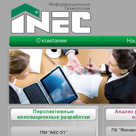
Перспективные
Анализ 
инновационные разработки
о
ПК "Финан
ПМ "АКС-51"