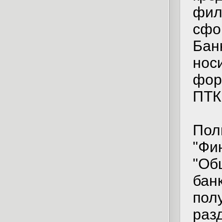
фил
сфо
Бан
носи
фор
ПТК
Пол
"Фи
"Об
бан
пол
раз