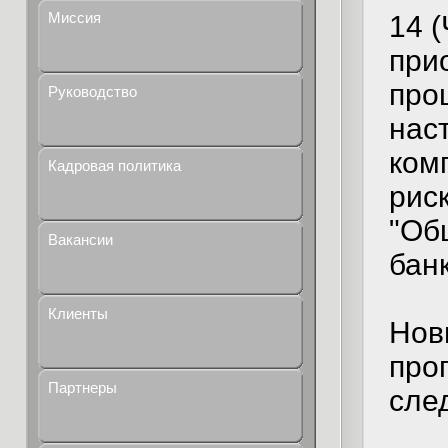
Миссия
14 
при
про
Руководство
нас
ком
Кадровая политика
рис
"Об
Вакансии
бан
Клиенты
Нов
про
Партнеры
сле