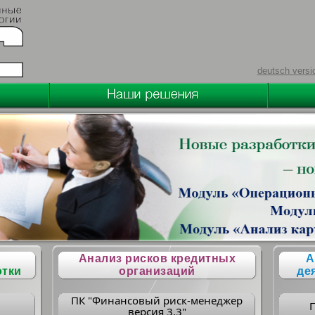
deutsch versi
Анализ рисков кредитных
А
отки
организаций
де
ПК "Финансовый риск-менеджер
версия 3.3"