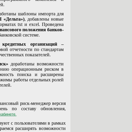
й.
работаны шаблоны импорта для
П «Дельта»)
, добавлены новые
форматах
txt
и
excel
. Проведена
нансового положения банков-
банковской системе.
 кредитных организаций –
вой отчетности по стандартам
чественных показателей.
иск»
доработаны возможности
ению операционным риском в
ожность поиска и расширены
ежимы работы отдельных ролей
телей.
нансовый риск-менеджер версия
чень по составу обновления,
кабинете.
уют с пользователями в рамках
раемся расширять возможности