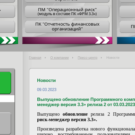
ПM "Операционный риск"
"
(модуль в составе ПК «ФРМ 3.3»)
ПK "Отчетность финансовых
П
организаций"
Главная
О компании
Пресс-центр
Новости
Новости
09.03.2023
Выпущено обновление Программного комп
менеджер версия 3.3» релиза 2 от 03.03.2023
Выпущено
обновление
релиза 2 Программ
риск-менеджер версия 3.3».
Произведена разработка нового функционал
широко востребованным пользователями