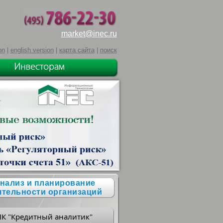
market@inec.ru
on
|
english version
|
карта сайта
|
поиск
нализ и планирование
ятельности организаций
ПК "Кредитный аналитик"