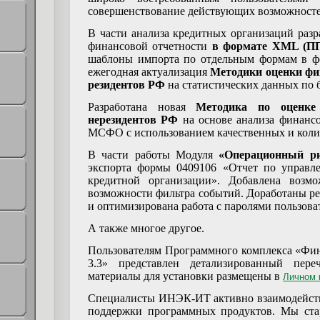
совершенствование действующих возможносте
В части анализа кредитных организаций раз
финансовой отчетности
в формате
XML
(П
шаблоны импорта по отдельным формам в 
ежегодная актуализация
Методики оценки фи
резидентов РФ
на статистических данных по 
Разработана новая
Методика по оценке
нерезидентов РФ
на основе анализа финансо
МСФО с использованием качественных и коли
В части работы Модуля
«Операционный р
экспорта формы 0409106 «Отчет по управл
кредитной организации». Добавлена возм
возможности фильтра событий. Доработаны р
и оптимизирована работа с паролями пользова
А также многое другое.
Пользователям Программного комплекса «Фи
3.3» представлен детализированный пере
материалы для установки размещены в
Личном 
Специалисты ИНЭК-ИТ активно взаимодейств
поддержки программных продуктов. Мы ста