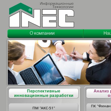
Перспективные
Анализ 
инновационные разработки
о
ПК "Финан
ПМ "АКС-51"