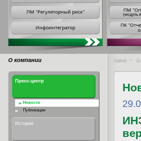
ПM "Оп
ПМ "Регуляторный риск"
(модуль в
ПK "Отч
Инфоинтегратор
о
О компании
Главная
О 
Пресс-центр
Но
29.
Новости
Публикации
ИН
История
ве