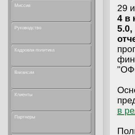
Миссия
29 
4 в
5.0,
Руководство
отч
про
Кадровая политика
фин
"ОФ
Вакансии
Осн
Клиенты
пре
в р
Партнеры
Пол