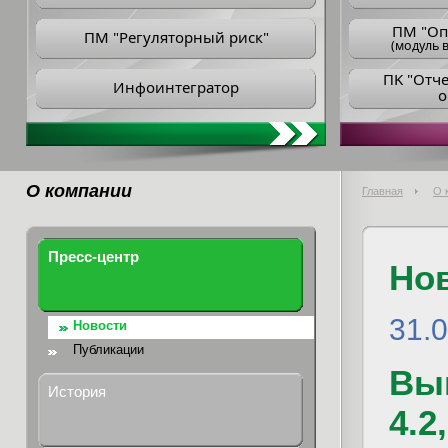
ПM "Оп
ПМ "Регуляторный риск"
(модуль в
ПK "Отч
Инфоинтегратор
о
О компании
Главная
О 
Пресс-центр
Но
31.
Новости
Публикации
Вы
История
4.2