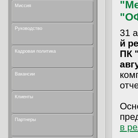
"Ме
Миссия
"О
Руководство
31 
й ре
Кадровая политика
ПК 
авг
ком
Вакансии
отч
Клиенты
Осн
пре
Партнеры
в р