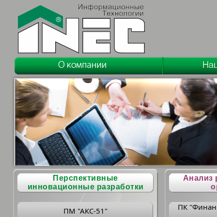
Перспективные
Анализ 
инновационные разработки
о
ПК "Финан
ПМ "АКС-51"