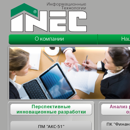
Перспективные
Анализ 
инновационные разработки
о
ПК "Финан
ПМ "АКС-51"