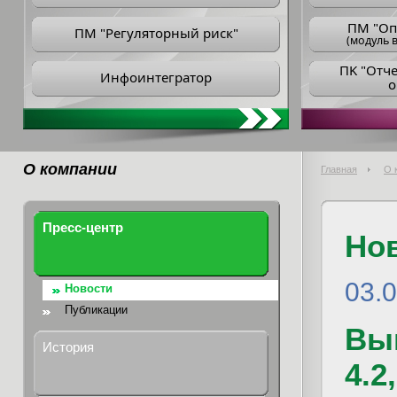
ПM "Оп
ПМ "Регуляторный риск"
(модуль в
ПK "Отч
Инфоинтегратор
о
О компании
Главная
О 
Пресс-центр
Но
03.
Новости
Публикации
Вы
История
4.2