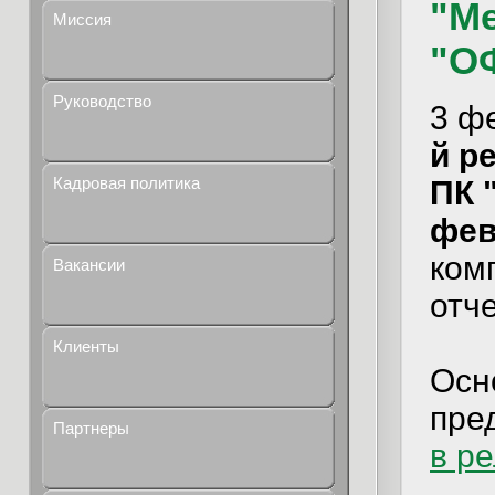
"Ме
Миссия
"О
Руководство
3 ф
й ре
Кадровая политика
ПК 
фев
ком
Вакансии
отч
Клиенты
Осн
пре
Партнеры
в р