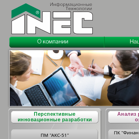
Перспективные
Анализ 
инновационные разработки
о
ПК "Финан
ПМ "АКС-51"