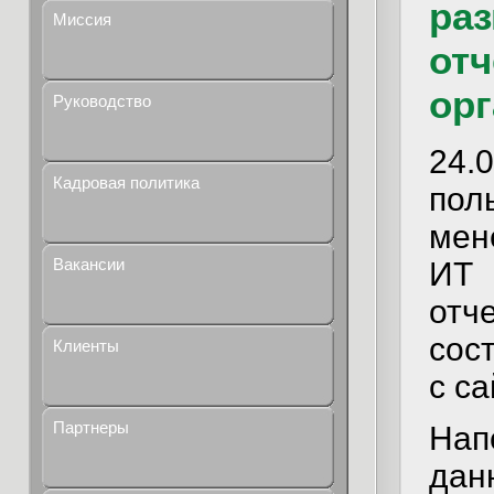
ра
Миссия
отч
орг
Руководство
24
Кадровая политика
пол
мен
Вакансии
ИТ
отч
сос
Клиенты
с са
Партнеры
Нап
да