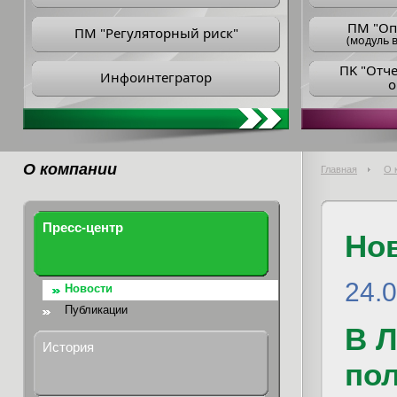
ПM "Оп
ПМ "Регуляторный риск"
(модуль в
ПK "Отч
Инфоинтегратор
о
О компании
Главная
О 
Пресс-центр
Но
24.
Новости
Публикации
В 
История
пол