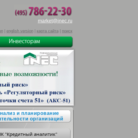
market@inec.ru
on
|
english version
|
карта сайта
|
поиск
нализ и планирование
ятельности организаций
ПК "Кредитный аналитик"