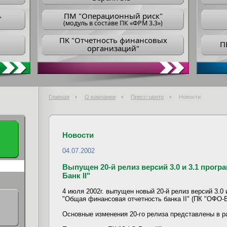
ПM "Операционный риск"
"
(модуль в составе ПК «ФРМ 3.3»)
ПK "Отчетность финансовых
П
организаций"
Главная
О компании
Пресс-центр
Новости
Новости
04.07.2002
Выпущен 20-й релиз версий 3.0 и 3.1 прог
Банк II"
4 июля 2002г. выпущен новый 20-й релиз версий 3.0 
"Общая финансовая отчетность банка II" (ПК "ОФО-Ба
Основные изменения 20-го релиза представлены в 