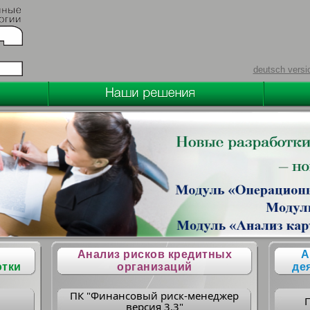
deutsch versi
Анализ рисков кредитных
А
отки
организаций
де
ПК "Финансовый риск-менеджер
версия 3.3"