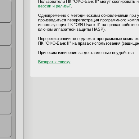
Пользователи ПК "ОФО-Банк II" могут скопировать 
версии и релизы"
.
Одновременно с методическими обновлениями при ус
производиться перерегистрация программного компл
использующих ПК "ОФО-Банк II" на правах собстве
ключом аппаратной защиты HASP).
Перерегистрации не подлежат программные комплек
ПК "ОФО-Банк II" на правах использования (защища
Приносим извинения за доставленные неудобства.
Возврат к списку