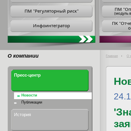
ПM "Оп
ПМ "Регуляторный риск"
(модуль в
ПK "Отч
Инфоинтегратор
о
О компании
Главная
О 
Пресс-центр
Но
24.
Новости
Публикации
'Зн
История
за