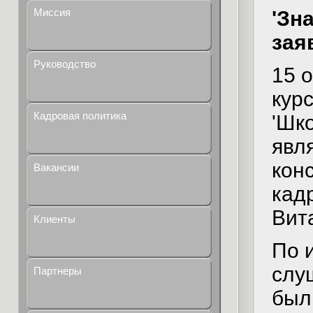
Миссия
'Зн
зая
Руководство
15 
кур
Кадровая политика
'Шк
явл
кон
Вакансии
кад
Вит
Клиенты
По 
слу
Партнеры
был