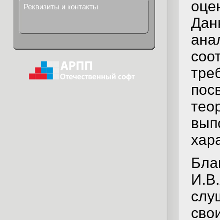
оце
Реквизиты и контакты
Дан
ана
соо
тре
пос
теор
вып
хар
Бла
И.В
слу
сво