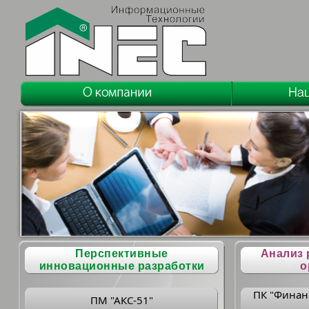
Перспективные
Анализ 
инновационные разработки
о
ПК "Финан
ПМ "АКС-51"