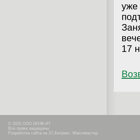
уже
под
Зан
веч
17 
Возв
© 2025 ООО ИНЭК-ИТ
Все права защищены
Разработка сайта на 1С-Битрикс: Максимастер