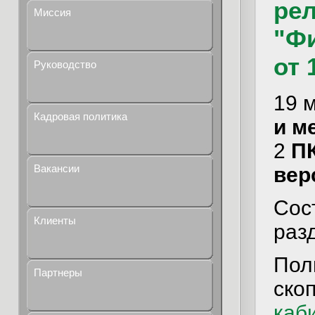
рел
Миссия
"Ф
от 
Руководство
19 
Кадровая политика
и м
2
П
Вакансии
вер
Сос
Клиенты
раз
Пол
Партнеры
ско
каб