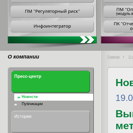
ПM "Оп
ПМ "Регуляторный риск"
(модуль в
ПK "Отч
Инфоинтегратор
о
О компании
Главная
О 
Пресс-центр
Но
19.0
Новости
Публикации
Вы
История
ме