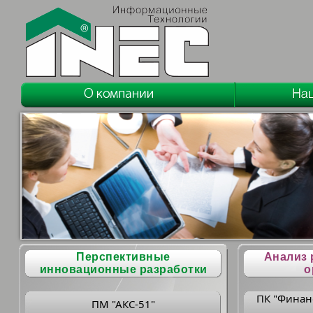
Перспективные
Анализ 
инновационные разработки
о
ПК "Финан
ПМ "АКС-51"