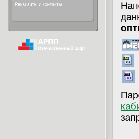
Нап
Реквизиты и контакты
дан
опт
Пар
каб
зап