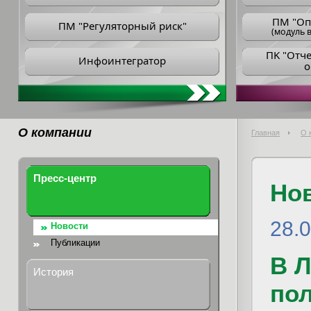
ПM "Оп
ПМ "Регуляторный риск"
(модуль в
ПK "Отч
Инфоинтегратор
о
О компании
Главная
О 
Пресс-центр
Но
28.
Новости
Публикации
В 
История
пол