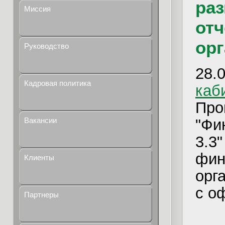
ра
Миссия
отч
орг
Руководство
2
Кадровая политика
каб
Пр
"Фи
Вакансии
3.3
фин
Клиенты
орг
с о
Партнеры