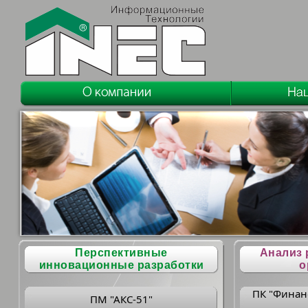
Перспективные
Анализ 
инновационные разработки
о
ПК "Финан
ПМ "АКС-51"