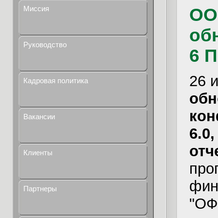
Миссия
ОО
об
Руководство
6 
26 
Кадровая политика
обн
кон
Вакансии
6.0
отч
Клиенты
про
фин
Партнеры
"ОФ