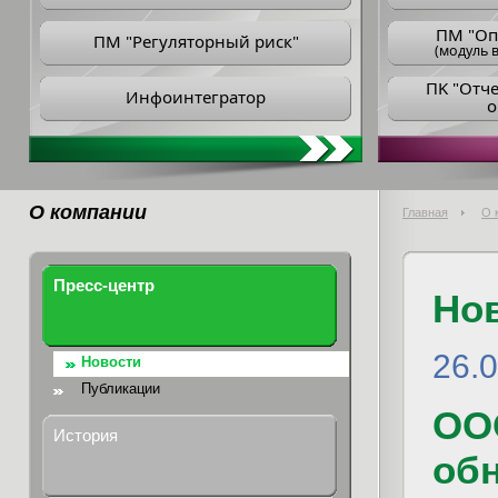
ПM "Оп
ПМ "Регуляторный риск"
(модуль в
ПK "Отч
Инфоинтегратор
о
О компании
Главная
О 
Пресс-центр
Но
26.0
Новости
Публикации
ОО
История
об