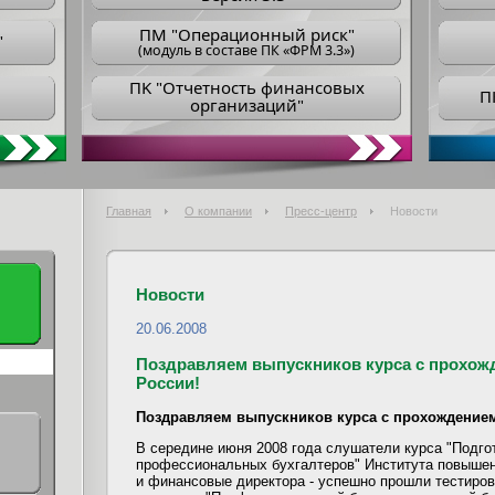
ПM "Операционный риск"
"
(модуль в составе ПК «ФРМ 3.3»)
ПK "Отчетность финансовых
П
организаций"
Главная
О компании
Пресс-центр
Новости
Новости
20.06.2008
Поздравляем выпускников курса с прохож
России!
Поздравляем выпускников курса с прохождением
В середине июня 2008 года слушатели курса "Подгот
профессиональных бухгалтеров" Института повышен
и финансовые директора - успешно прошли тестиров