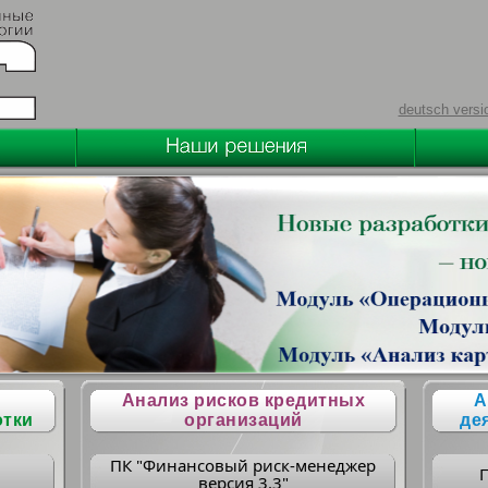
deutsch versi
Анализ рисков кредитных
А
отки
организаций
де
ПК "Финансовый риск-менеджер
версия 3.3"