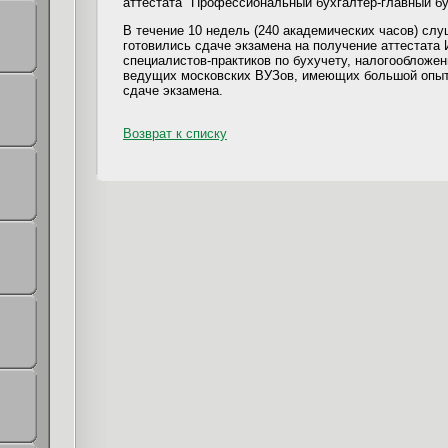
аттестата "Профессиональный бухгалтер-главный бу
В течение 10 недель (240 академических часов) сл
готовились сдаче экзамена на получение аттестата
специалистов-практиков по бухучету, налогообложен
ведущих московских ВУЗов, имеющих большой опыт 
сдаче экзамена.
Возврат к списку