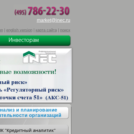
market@inec.ru
on
|
english version
|
карта сайта
|
поиск
нализ и планирование
ятельности организаций
ПК "Кредитный аналитик"