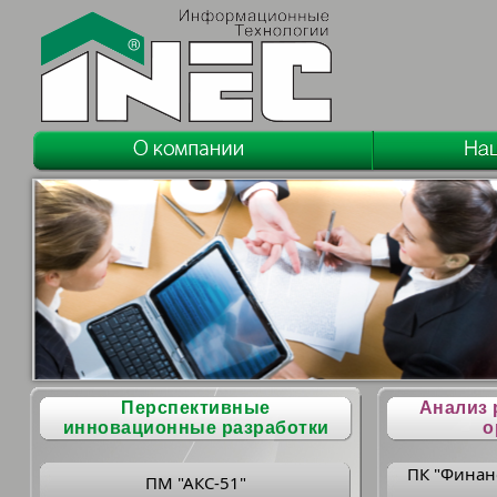
Перспективные
Анализ 
инновационные разработки
о
ПК "Финан
ПМ "АКС-51"