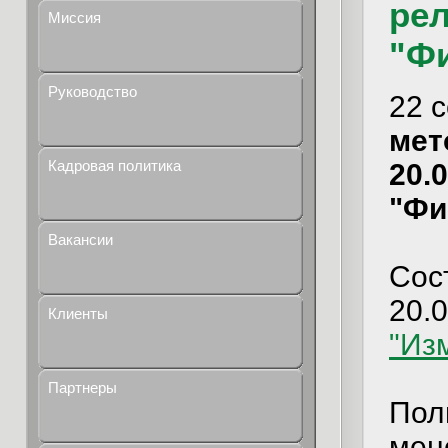
рел
Миссия
"Ф
Руководство
22 
мет
Кадровая политика
20.
"Фи
Вакансии
Сос
20.
Клиенты
"Из
Партнеры
Пол
мен