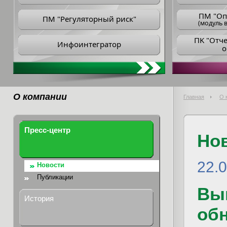
ПM "Оп
ПМ "Регуляторный риск"
(модуль в
ПK "Отч
Инфоинтегратор
о
О компании
Главная
О 
Пресс-центр
Но
22.
Новости
Публикации
Вы
История
обн