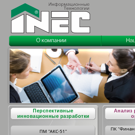
Перспективные
Анализ 
инновационные разработки
о
ПК "Финан
ПМ "АКС-51"