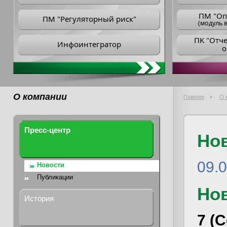
ПM "Оп
ПМ "Регуляторный риск"
(модуль в
ПK "Отч
Инфоинтегратор
о
О компании
Главная
О 
Пресс-центр
Но
09.
Новости
Публикации
Но
История
7 (