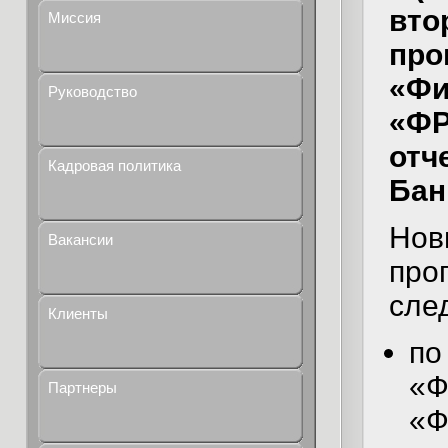
вто
Миссия
про
«Фи
Руководство
«ФР
отч
Кадровая политика
Бан
Нов
Вакансии
про
сле
Клиенты
по
«Ф
Партнеры
«Ф