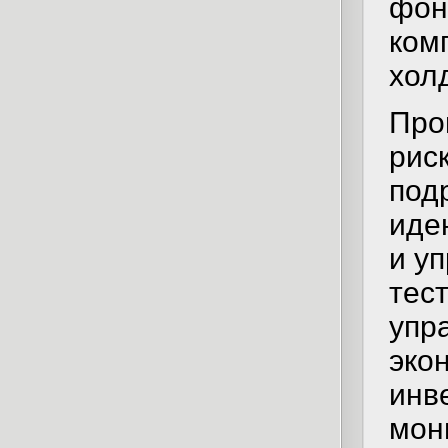
фон
ком
хол
Про
рис
под
иде
и у
тес
упр
эко
инв
мон