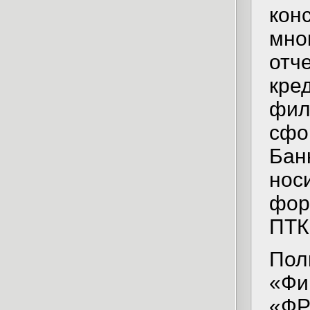
кон
мно
отч
кре
фил
сфо
Бан
носи
фор
ПТК
Пол
«Фи
«ФР