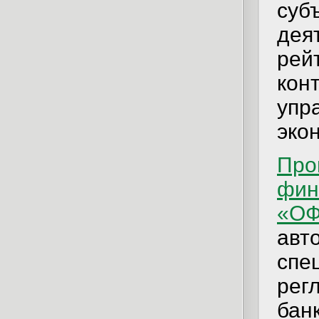
суб
дея
рей
кон
упр
эко
Про
фин
«ОФ
авт
спе
рег
банк