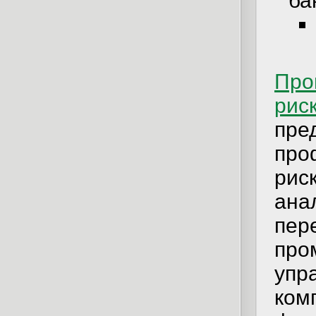
ба
Про
рис
пре
про
рис
ана
пер
про
упр
ком