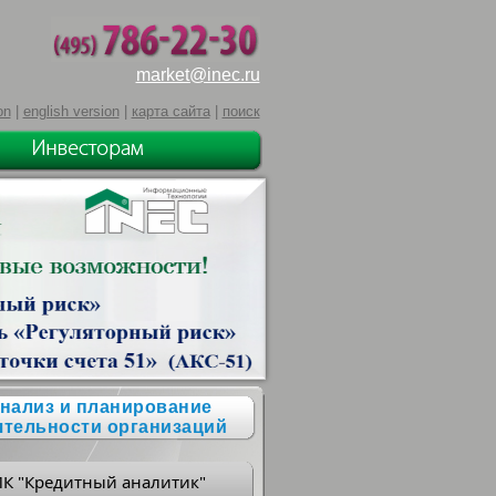
market@inec.ru
on
|
english version
|
карта сайта
|
поиск
нализ и планирование
ятельности организаций
ПК "Кредитный аналитик"