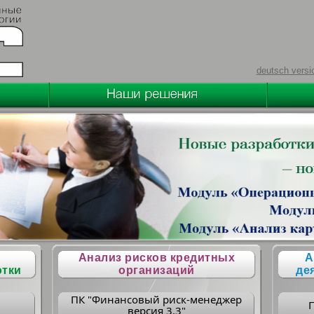
deutsch versi
Анализ рисков кредитных
А
отки
организаций
де
ПК "Финансовый риск-менеджер
версия 3.3"