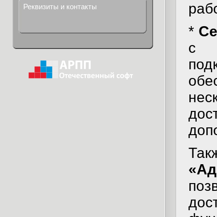
раб
Реквизиты и контакты
*
Се
с 
под
обе
нес
до
доп
Так
«Ад
поз
дос