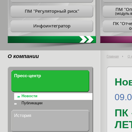
ПM "Оп
ПМ "Регуляторный риск"
(модуль в
ПK "Отч
Инфоинтегратор
о
О компании
Главная
О 
Пресс-центр
Но
09.
Новости
Публикации
ПК 
История
ЛЕ