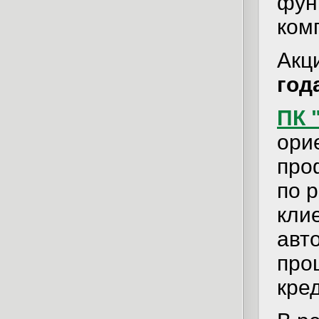
фун
ком
Акц
год
ПК 
ори
про
по 
кли
авт
про
кре