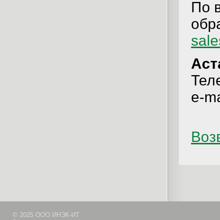
По 
обр
sal
Аст
Теле
e-ma
Возв
© 2025 ООО ИНЭК-ИТ