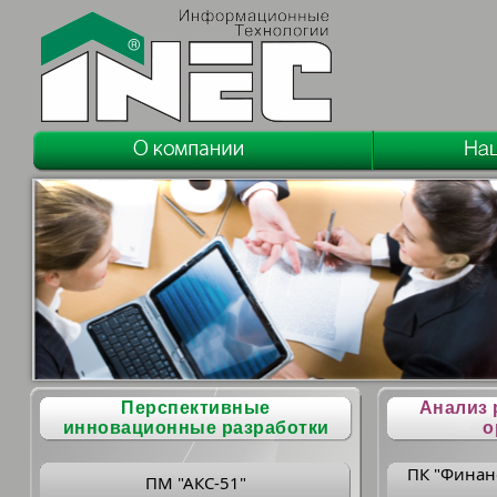
Перспективные
Анализ 
инновационные разработки
о
ПК "Финан
ПМ "АКС-51"