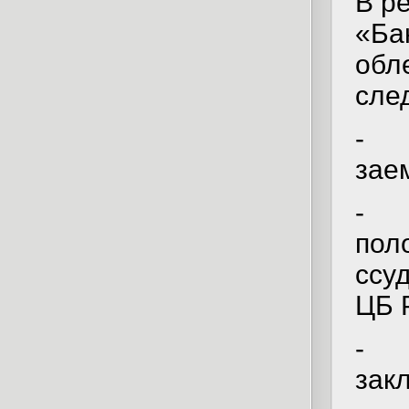
В р
«Ба
обл
сле
-
зае
-
пол
ссу
ЦБ 
-
зак