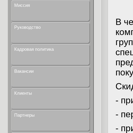
Миссия
В ч
Руководство
ком
гру
Кадровая политика
спе
пре
пок
Вакансии
Ски
Клиенты
- п
- п
Партнеры
- п