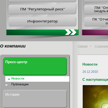
ПM "Оп
ПМ "Регуляторный риск"
(модуль в
ПK "Отч
Инфоинтегратор
о
О компании
Главная
О компани
Пресс-центр
Новости
24.12.2010
Новости
С наступающи
Публикации
История