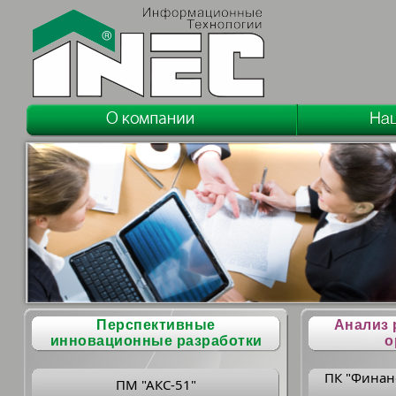
Перспективные
Анализ 
инновационные разработки
о
ПК "Финан
ПМ "АКС-51"