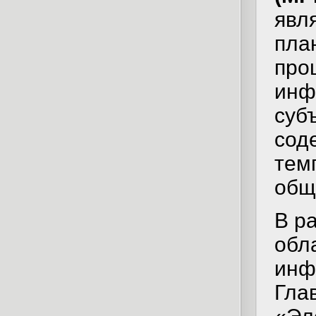
явл
пла
про
инф
суб
сод
тем
общ
В р
обл
инф
Гла