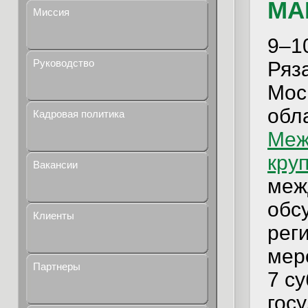
МА
Миссия
9–1
Руководство
Ряз
Мос
обл
Кадровая политика
Меж
кру
Вакансии
меж
обс
Клиенты
рег
мер
Партнеры
7 с
госу