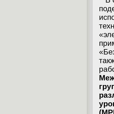
под
исп
тех
«эл
при
«Бе
так
раб
Меж
гру
раз
уро
(МР