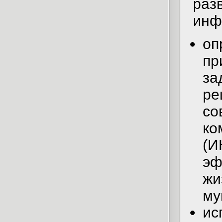
раз
инф
оп
пр
за
ре
со
ко
(И
эф
жи
му
ис