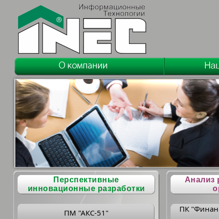
Перспективные
Анализ 
инновационные разработки
о
ПК "Финан
ПМ "АКС-51"