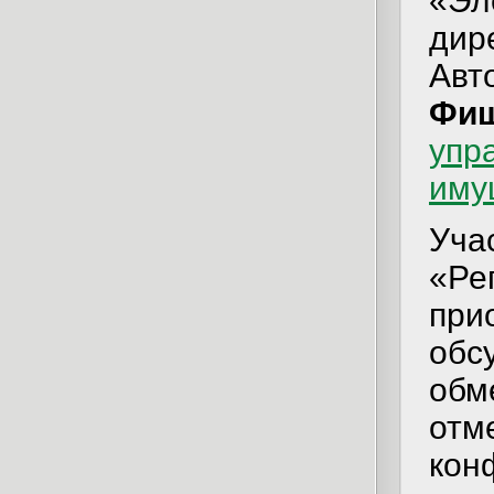
«Эл
дир
Авт
Фиш
упр
иму
Уча
«Ре
при
обс
обм
отм
кон