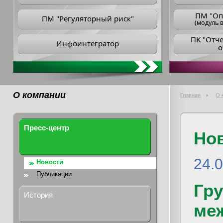
ПM "Оп
ПМ "Регуляторный риск"
(модуль в
ПK "Отч
Инфоинтегратор
о
О компании
Главная
О 
Пресс-центр
Но
24.
Новости
Публикации
Гр
История
ме