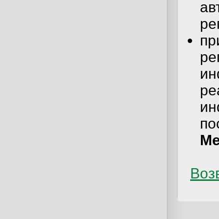
ав
ре
пр
ре
ин
ре
ин
по
Ме
Возв