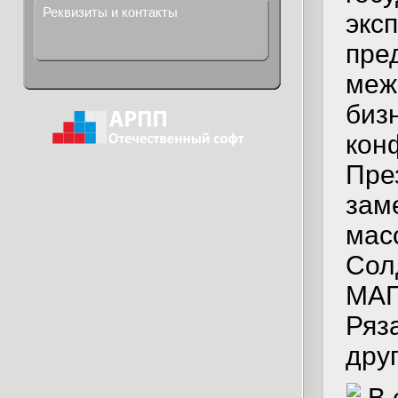
Реквизиты и контакты
экс
пре
меж
биз
кон
Пре
зам
мас
Сол
МАГ
Ряз
друг
В 