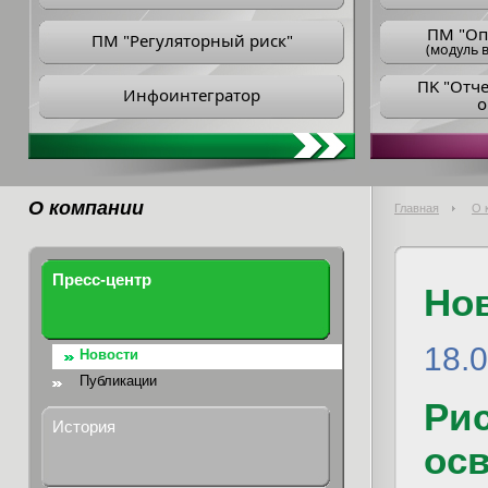
ПM "Оп
ПМ "Регуляторный риск"
(модуль в
ПK "Отч
Инфоинтегратор
о
О компании
Главная
О 
Пресс-центр
Но
18.
Новости
Публикации
Рис
История
ос