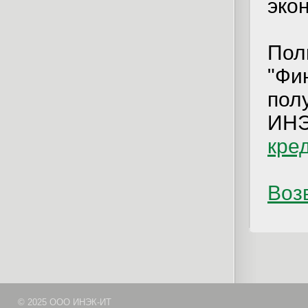
эко
Пол
"Фи
пол
ИНЭ
кре
Возв
© 2025 ООО ИНЭК-ИТ