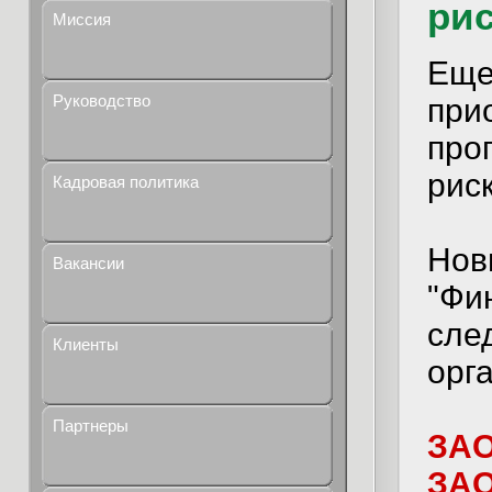
рис
Миссия
Еще
Руководство
при
про
рис
Кадровая политика
Нов
Вакансии
"Фи
сле
Клиенты
орг
Партнеры
ЗАО
ЗАО