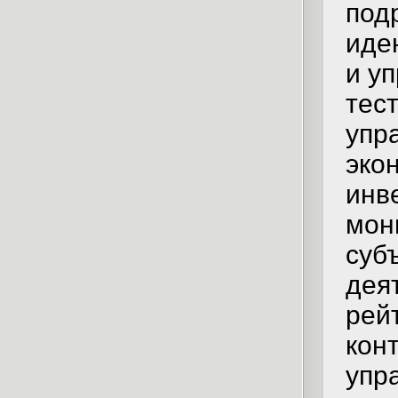
под
иде
и у
тес
упр
эко
инв
мон
суб
дея
рей
кон
упр