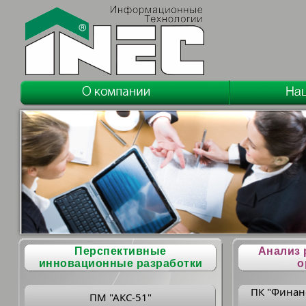
Перспективные
Анализ 
инновационные разработки
о
ПК "Финан
ПМ "АКС-51"