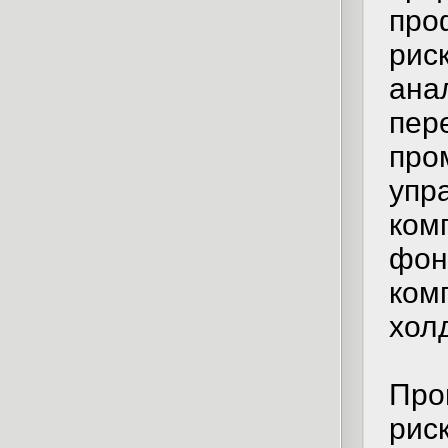
про
рис
ана
пер
про
упр
ком
фон
ком
хол
Про
рис