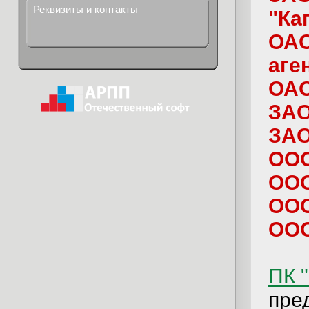
Реквизиты и контакты
"Ка
ОАО
аге
ОАО
ЗАО
ЗАО
ООО
ООО
ООО
ООО
ПК 
пре