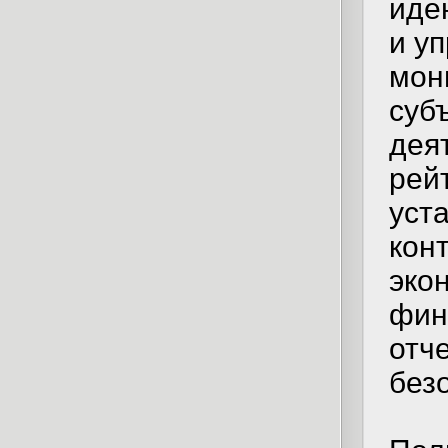
иде
и у
мон
суб
дея
рей
уст
кон
эко
фин
отч
без