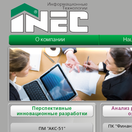
Перспективные
Анализ 
инновационные разработки
о
ПК "Финан
ПМ "АКС-51"