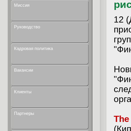
ри
Миссия
12 
Руководство
при
гру
"Фи
Кадровая политика
Нов
Вакансии
"Фи
сле
Клиенты
орг
Партнеры
The
(Кип