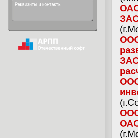
Реквизиты и контакты
ОАО
ЗАО
(г.М
ООО
раз
ЗАО
рас
ООО
инв
(г.С
ООО
ОА
(г.М