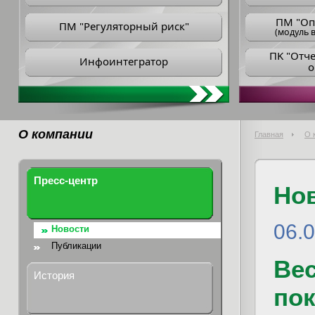
ПM "Оп
ПМ "Регуляторный риск"
(модуль в
ПK "Отч
Инфоинтегратор
о
О компании
Главная
О 
Пресс-центр
Но
06.
Новости
Публикации
Ве
История
по