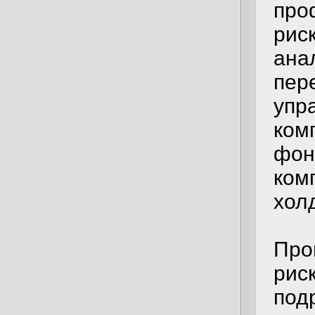
про
рис
ана
пер
упр
ком
фон
ком
хол
Про
рис
под