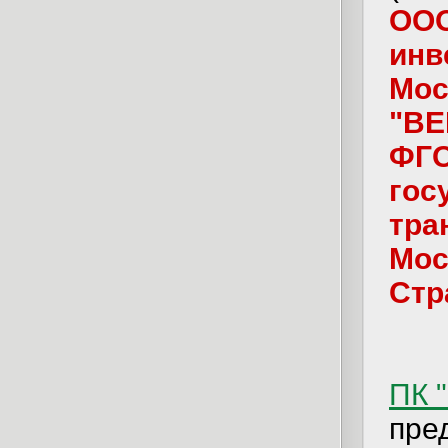
ООО
инв
Мос
"В
ФГО
гос
тра
Мос
Стр
ПК 
пре