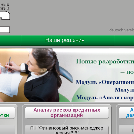
deutsch versi
Анализ рисков кредитных
А
отки
организаций
де
ПК "Финансовый риск-менеджер
версия 3.3"