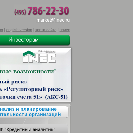
market@inec.ru
on
|
english version
|
карта сайта
|
поиск
нализ и планирование
ятельности организаций
ПК "Кредитный аналитик"