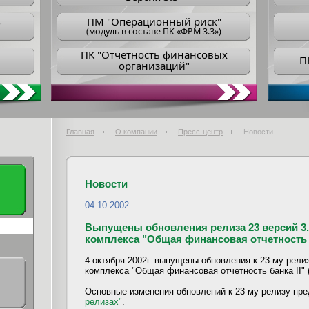
ПM "Операционный риск"
"
(модуль в составе ПК «ФРМ 3.3»)
ПK "Отчетность финансовых
П
организаций"
Главная
О компании
Пресс-центр
Новости
Новости
04.10.2002
Выпущены обновления релиза 23 версий 3.0
комплекса "Общая финансовая отчетность б
4 октября 2002г. выпущены обновления к 23-му релиз
комплекса "Общая финансовая отчетность банка II" (
Основные изменения обновлений к 23-му релизу пр
релизах"
.