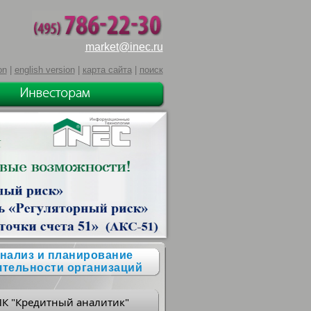
market@inec.ru
on
|
english version
|
карта сайта
|
поиск
нализ и планирование
ятельности организаций
ПК "Кредитный аналитик"