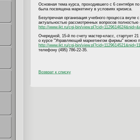
Основная тема курса, проходившего с 6 сентября по 
была посвящена маркетингу в условиях кризиса.
Безупречная организация учебного процесса вкупе с
актуальностью рассмотренных вопросов полностью
http://www.ikt.ru/cgi-bin/view.pl?cid=1129614624&nid=&
Очередной, 15-й по счету мастер-класс, стартует 
о курсе "Управляющий маркетингом фирмы" можно п
http://www.ikt.ru/cgi-bin/view.pl?cid=1129614521&nid
телефону (495) 786-22-35.
Возврат к списку