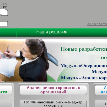
deutsch versi
Анализ рисков кредитных
А
отки
организаций
де
ПК "Финансовый риск-менеджер
версия 3.3"