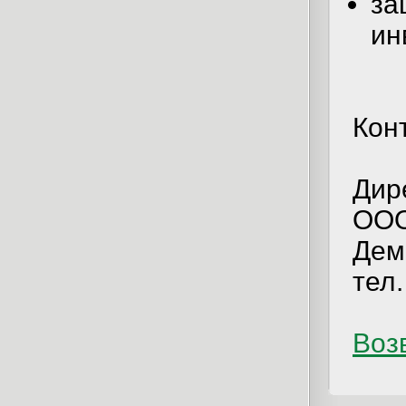
з
ин
Кон
Дир
ООО
Дем
тел.
Возв