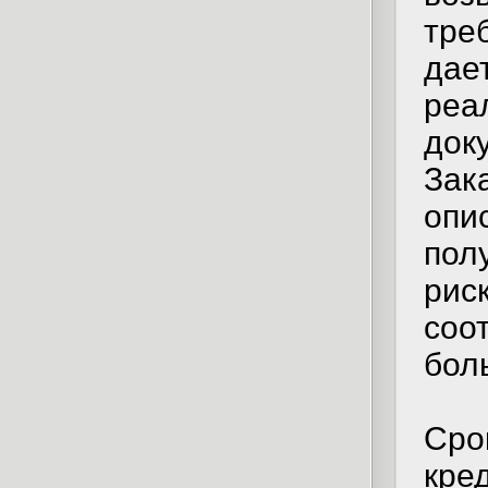
тре
дае
реа
до
Зак
оп
пол
ри
со
бол
Сро
кред