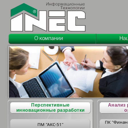
Перспективные
Анализ 
инновационные разработки
о
ПК "Финан
ПМ "АКС-51"