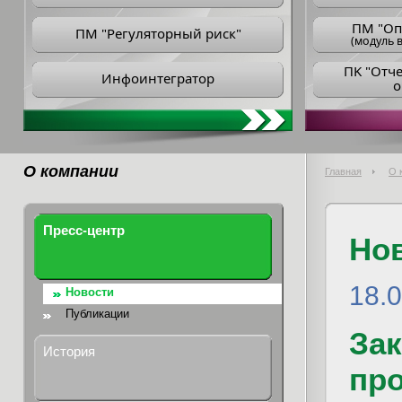
ПM "Оп
ПМ "Регуляторный риск"
(модуль в
ПK "Отч
Инфоинтегратор
о
О компании
Главная
О 
Пресс-центр
Но
18.
Новости
Публикации
За
История
пр