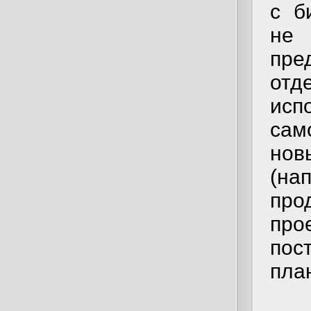
с б
не 
пр
отд
ис
сам
нов
(на
про
про
пос
пла