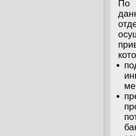
По 
да
отд
ос
пр
кот
п
и
ме
п
пр
по
ба