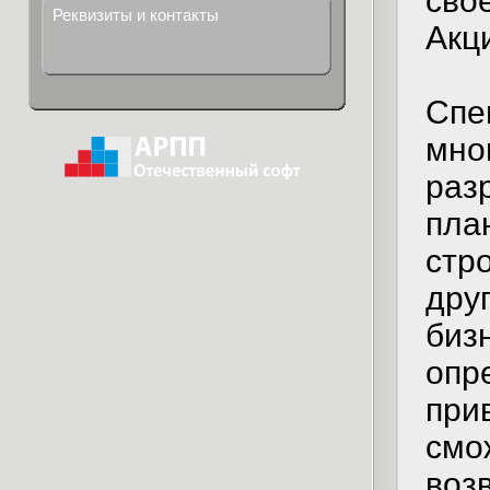
сво
Реквизиты и контакты
Акц
Сп
мн
раз
пл
стр
дру
биз
оп
при
смо
во