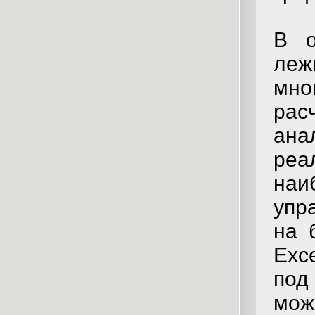
В о
леж
мн
рас
ан
реа
наи
упр
на 
Exc
под
мож