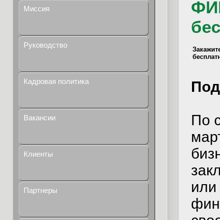
ФИ
Миссия
бес
Руководство
Закажит
бесплат
Кадровая политика
Под
По 
Вакансии
мар
биз
Клиенты
зак
или
Партнеры
фин