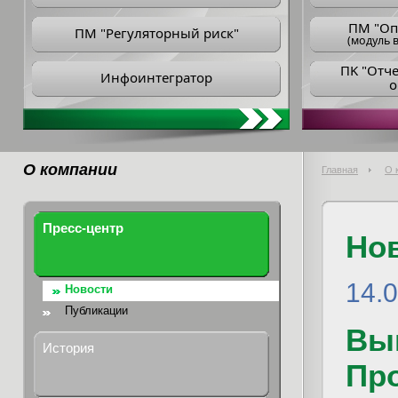
ПM "Оп
ПМ "Регуляторный риск"
(модуль в
ПK "Отч
Инфоинтегратор
о
О компании
Главная
О 
Пресс-центр
Но
14.
Новости
Публикации
Вы
История
Пр