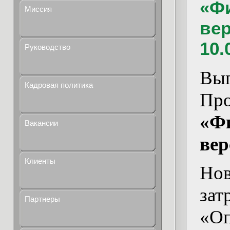
«Ф
Миссия
вер
10.
Руководство
Вы
Кадровая политика
Пр
«Ф
Вакансии
вер
Клиенты
Нов
з
Партнеры
«Оп