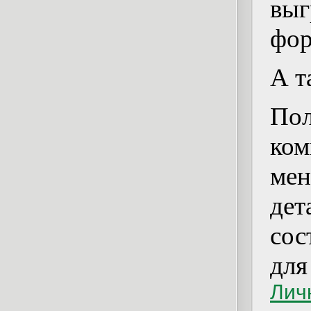
выг
фо
А т
По
ко
мен
дет
сос
дл
Лич