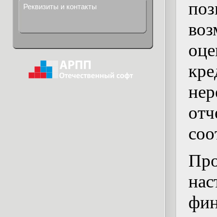
по
Реквизиты и контакты
во
оце
кр
не
отч
соо
Пр
нас
фи