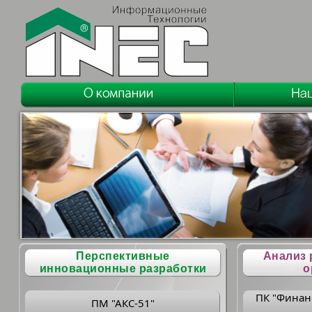
Перспективные
Анализ 
инновационные разработки
о
ПК "Финан
ПМ "АКС-51"